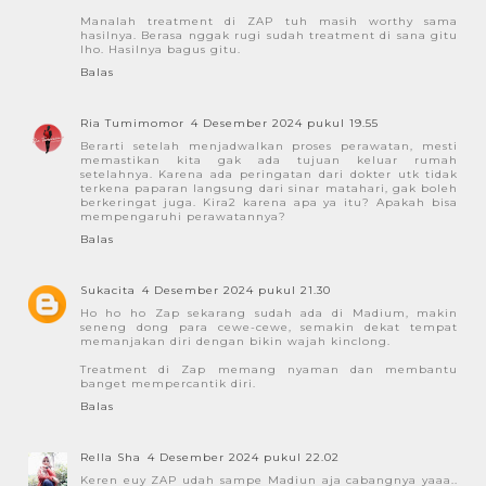
Manalah treatment di ZAP tuh masih worthy sama
hasilnya. Berasa nggak rugi sudah treatment di sana gitu
lho. Hasilnya bagus gitu.
Balas
Ria Tumimomor
4 Desember 2024 pukul 19.55
Berarti setelah menjadwalkan proses perawatan, mesti
memastikan kita gak ada tujuan keluar rumah
setelahnya. Karena ada peringatan dari dokter utk tidak
terkena paparan langsung dari sinar matahari, gak boleh
berkeringat juga. Kira2 karena apa ya itu? Apakah bisa
mempengaruhi perawatannya?
Balas
Sukacita
4 Desember 2024 pukul 21.30
Ho ho ho Zap sekarang sudah ada di Madium, makin
seneng dong para cewe-cewe, semakin dekat tempat
memanjakan diri dengan bikin wajah kinclong.
Treatment di Zap memang nyaman dan membantu
banget mempercantik diri.
Balas
Rella Sha
4 Desember 2024 pukul 22.02
Keren euy ZAP udah sampe Madiun aja cabangnya yaaa..