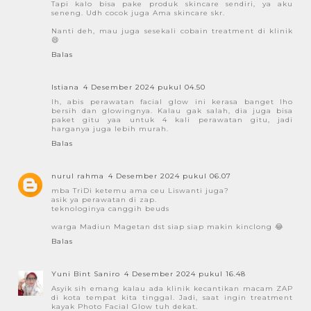
Tapi kalo bisa pake produk skincare sendiri, ya aku
seneng. Udh cocok juga Ama skincare skr.
Nanti deh, mau juga sesekali cobain treatment di klinik
😄
Balas
Istiana
4 Desember 2024 pukul 04.50
Ih, abis perawatan facial glow ini kerasa banget lho
bersih dan glowingnya. Kalau gak salah, dia juga bisa
paket gitu yaa untuk 4 kali perawatan gitu, jadi
harganya juga lebih murah.
Balas
nurul rahma
4 Desember 2024 pukul 06.07
mba TriDi ketemu ama ceu Liswanti juga?
asik ya perawatan di zap.
teknologinya canggih beuds
warga Madiun Magetan dst siap siap makin kinclong 😂
Balas
Yuni Bint Saniro
4 Desember 2024 pukul 16.48
Asyik sih emang kalau ada klinik kecantikan macam ZAP
di kota tempat kita tinggal. Jadi, saat ingin treatment
kayak Photo Facial Glow tuh dekat.