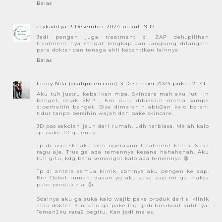
Balas
erykaditya
3 Desember 2024 pukul 19.17
Jadi pengen juga treatment di ZAP deh,,pilihan
treatment nya sangat lengkap dan langsung ditangani
para dokter dan tenaga ahli kecantikan lainnya
Balas
fanny Nila (dcatqueen.com)
3 Desember 2024 pukul 21.41
Aku tuh justru kebalikan mba. Skincare mah aku rutiiiin
banget, sejak SMP , Krn dulu dibiasain mama sampe
diperhatiin banget. Bisa dimarahin abis2an kalo berani
tidur tanpa bersihin wajah dan pake skincare.
JD pas sekolah jauh dari rumah, udh terbiasa. Malah kalo
ga pake JD ga enak.
Tp di usia skr aku blm ngerasain treatment klinik. Suka
ragu aja. Trus ga ada temennya kesana hahahahah. Aku
tuh gitu, kdg baru semangat kalo ada temennya 😁
Tp di antara semua klinik, sbnrnya aku pengen ke zap.
Krn Deket rumah, daaan yg aku suka zap ini ga maksa
pake produk dia. 👍
Soalnya aku ga suka kalo wajib pake produk dari si klinik
atau dokter. Krn kalo ga pake lagi jadi breakout kulitnya.
Temen2ku rata2 begitu. Kan jadi males.