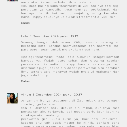
merambah ke semua kota nih lama-lama.
Aku juga paling suka treatment di ZAP soalnya dari segi
peralatannya canggih, treatmentnya profesional, dan
hasilnya ciamik betuuulll , wajah glowing bertahan
lama. Happy pokoknya kalau abis treatment di ZAP tuh.
Balas
Lala
5 Desember 2024 pukul 13.19
Seneng banget deh sama ZAP, tersedia cabang di
berbagai kota. Sangat memudahkan dan memfasilitasi
para perempuan untuk melakukan treatment.
Apalagi treatment Photo Facial Glow ini sangat komplit
banget ya. Wajah auto sehat dan glowing setelah
perawatan. Kemudian happy karena dokternya tuh
informatif juga, jadi selain dapat perawatan bisa nambah
ilmu terkait cara merawat wajah melalui makanan dan
juga pola hidup.
Balas
Ainun
5 Desember 2024 pukul 20.37
senyaman itu ya treatment di Zap mbak, aku pengen
cobain juga hehehe
dan di Jember baru dibuka sih mbak, akhirnya rasa
penasaran aku terjawab, jadi nggak perlu jauh-jauh ke
surabaya atau malang
perawatan gini kudu rutin ya, biar hasil maksimal,
kadang aku tuh agak mager ke klinik, bahkan pake
cream atau skin care pas malam juga kadang males, hiks,