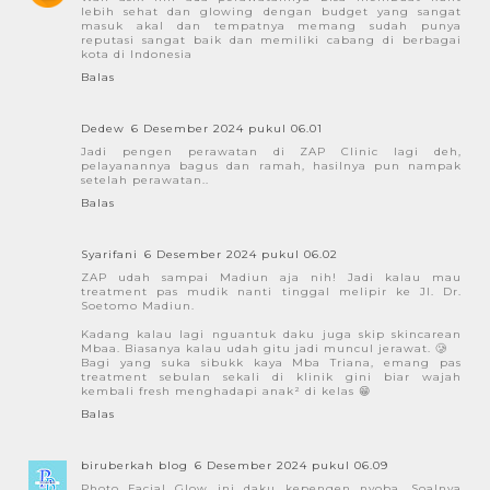
lebih sehat dan glowing dengan budget yang sangat
masuk akal dan tempatnya memang sudah punya
reputasi sangat baik dan memiliki cabang di berbagai
kota di Indonesia
Balas
Dedew
6 Desember 2024 pukul 06.01
Jadi pengen perawatan di ZAP Clinic lagi deh,
pelayanannya bagus dan ramah, hasilnya pun nampak
setelah perawatan..
Balas
Syarifani
6 Desember 2024 pukul 06.02
ZAP udah sampai Madiun aja nih! Jadi kalau mau
treatment pas mudik nanti tinggal melipir ke Jl. Dr.
Soetomo Madiun.
Kadang kalau lagi nguantuk daku juga skip skincarean
Mbaa. Biasanya kalau udah gitu jadi muncul jerawat. 🥲
Bagi yang suka sibukk kaya Mba Triana, emang pas
treatment sebulan sekali di klinik gini biar wajah
kembali fresh menghadapi anak² di kelas 😁
Balas
biruberkah blog
6 Desember 2024 pukul 06.09
Photo Facial Glow ini daku kepengen nyoba. Soalnya