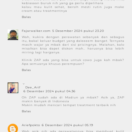
kebiasaan buruk nih yang ga perlu dipelihara
kalau mau kulit sehat, bersih mesti rutin juga make
cream atau treatmentnya
Balas
Fajarwalker.com
5 Desember 2024 pukul 23.20
Wah, kukira dengan perawatan sebanyak dan sebagus
itu, bakal keluar budget yang daleeeem banget. Ternyata
masih wajar ya mbak dari sisi pricingnya. Malahan, kalo
misalkan bisa dapet diskon mah.. harusnya bisa lebih
miring lagi harganya.
Klinik ZAP ada yang bisa untuk cowo juga kah mbak?
Apa semuanya khusus perempuan?
Balas
Dee_Arif
6 Desember 2024 pukul 04.36
Oh ZAP sudah ada di Madiun ya mbak? Asik ya, ZAP
makin banyak di Indonesia
Makin mudah mencari tempat treatment terbaik nih
Balas
Ariefpokto
6 Desember 2024 pukul 05.19
Wah asik nih ada perawatannya bisa membuat kulit