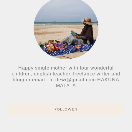
Happy single mother with four wonderful
children, english teacher, freelance writer and
blogger email : td.dewi@gmail.com HAKUNA
MATATA
FOLLOWER