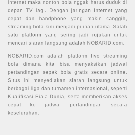
internet maka nonton bola nggak harus duduk di
depan TV lagi. Dengan jaringan internet yang
cepat dan handphone yang makin canggih,
streaming bola kini menjadi pilihan utama. Salah
satu platform yang sering jadi rujukan untuk
mencari siaran langsung adalah NOBARID.com.
NOBARID.com adalah platform live streaming
bola dimana kita bisa menyaksikan jadwal
pertandingan sepak bola gratis secara online.
Situs ini menyediakan siaran langsung untuk
berbagai liga dan turnamen internasional, seperti
Kualifikasi Piala Dunia, serta memberikan akses
cepat ke jadwal pertandingan secara
keseluruhan.