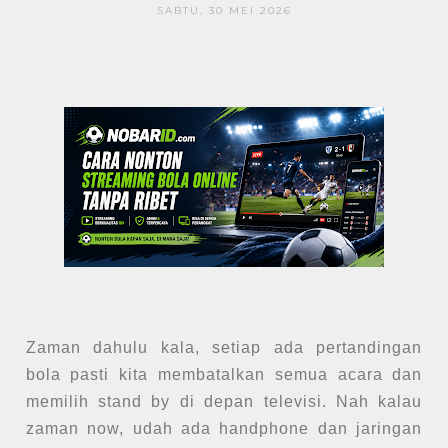
SABTU, 30 MEI 2026
Zaman dahulu kala, setiap ada pertandingan
bola pasti kita membatalkan semua acara dan
memilih stand by di depan televisi. Nah kalau
zaman now, udah ada handphone dan jaringan