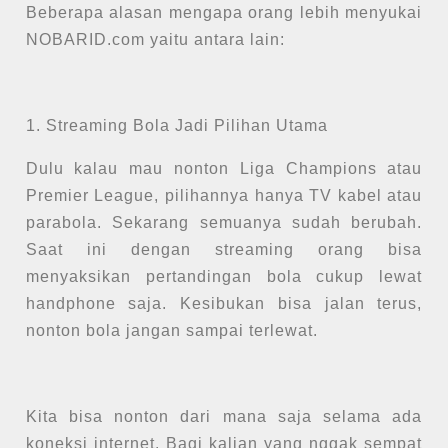
Beberapa alasan mengapa orang lebih menyukai
NOBARID.com yaitu antara lain:
1. Streaming Bola Jadi Pilihan Utama
Dulu kalau mau nonton Liga Champions atau
Premier League, pilihannya hanya TV kabel atau
parabola. Sekarang semuanya sudah berubah.
Saat ini dengan streaming orang bisa
menyaksikan pertandingan bola cukup lewat
handphone saja. Kesibukan bisa jalan terus,
nonton bola jangan sampai terlewat.
Kita bisa nonton dari mana saja selama ada
koneksi internet. Bagi kalian yang nggak sempat