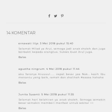
14 KOMENTAR
ernawati lilys
3 Mei 2018 pukul 15.40
Selamat Milad ya Arul, semoga jadi anak sholeh dan juga
berbakti kepada orangtua. Sukses buat Arul juga.
Balas
agustha ningrum
4 Mei 2018 pukul 11.44
aku fansnya Aruuuul...... cepat besar yaa Nak... kasih Ibu
menantu yang baik, ramah dan shalihah #eaaaa hahaha
Balas
Junita Susanti
5 Mei 2018 pukul 11.55
Selamat hari kelahiran ya anak sholeh. Semoga semakin
besar semakin memberi manfaat untuk sekitar ^^
Balas