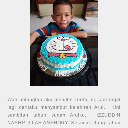
Wah untunglah aku menulis cerita ini, jadi ingat
lagi ceritaku menyambut kelahiran Arul. Kini
sembilan tahun sudah Arulku, IZZUDDIN
NASHRULLAH ANSHORY! Selamat Ulang Tahun