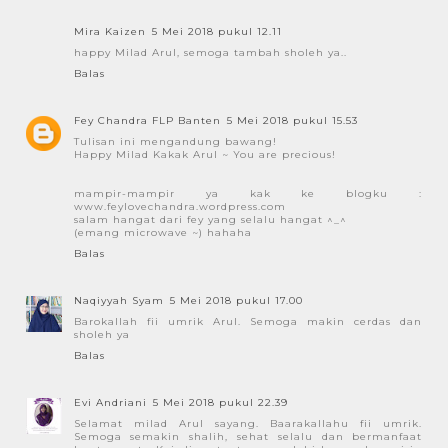
Mira Kaizen
5 Mei 2018 pukul 12.11
happy Milad Arul, semoga tambah sholeh ya..
Balas
Fey Chandra FLP Banten
5 Mei 2018 pukul 15.53
Tulisan ini mengandung bawang!
Happy Milad Kakak Arul ~ You are precious!
mampir-mampir ya kak ke blogku :
www.feylovechandra.wordpress.com
salam hangat dari fey yang selalu hangat ^_^
(emang microwave ~) hahaha
Balas
Naqiyyah Syam
5 Mei 2018 pukul 17.00
Barokallah fii umrik Arul. Semoga makin cerdas dan
sholeh ya
Balas
Evi Andriani
5 Mei 2018 pukul 22.39
Selamat milad Arul sayang. Baarakallahu fii umrik.
Semoga semakin shalih, sehat selalu dan bermanfaat