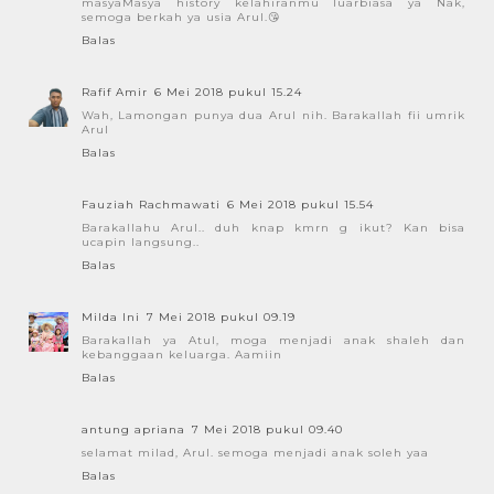
masyaMasya history kelahiranmu luarbiasa ya Nak,
semoga berkah ya usia Arul.😘
Balas
Rafif Amir
6 Mei 2018 pukul 15.24
Wah, Lamongan punya dua Arul nih. Barakallah fii umrik
Arul
Balas
Fauziah Rachmawati
6 Mei 2018 pukul 15.54
Barakallahu Arul.. duh knap kmrn g ikut? Kan bisa
ucapin langsung..
Balas
Milda Ini
7 Mei 2018 pukul 09.19
Barakallah ya Atul, moga menjadi anak shaleh dan
kebanggaan keluarga. Aamiin
Balas
antung apriana
7 Mei 2018 pukul 09.40
selamat milad, Arul. semoga menjadi anak soleh yaa
Balas