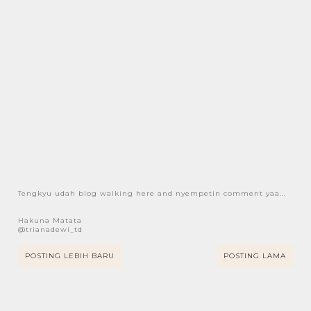
Tengkyu udah blog walking here and nyempetin comment yaa...
Hakuna Matata
@trianadewi_td
POSTING LEBIH BARU
POSTING LAMA