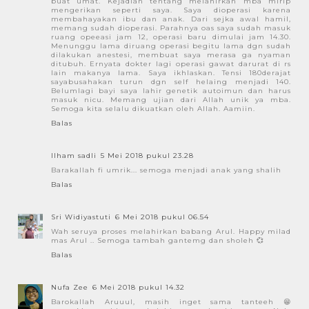
buat umat. Kejadian tentang melahirkan mba mirip
mengerikan seperti saya. Saya dioperasi karena
membahayakan ibu dan anak. Dari sejka awal hamil,
memang sudah dioperasi. Parahnya oas saya sudah masuk
ruang opeeasi jam 12, operasi baru dimulai jam 14.30.
Menunggu lama diruang operasi begitu lama dgn sudah
dilakukan anestesi, membuat saya merasa ga nyaman
ditubuh. Ernyata dokter lagi operasi gawat darurat di rs
lain makanya lama. Saya ikhlaskan. Tensi 180derajat
sayabusahakan turun dgn self helaing menjadi 140.
Belumlagi bayi saya lahir genetik autoimun dan harus
masuk nicu. Memang ujian dari Allah unik ya mba.
Semoga kita selalu dikuatkan oleh Allah. Aamiin.
Balas
Ilham sadli
5 Mei 2018 pukul 23.28
Barakallah fi umrik... semoga menjadi anak yang shalih
Balas
Sri Widiyastuti
6 Mei 2018 pukul 06.54
Wah seruya proses melahirkan babang Arul. Happy milad
mas Arul .. Semoga tambah gantemg dan sholeh 💞
Balas
Nufa Zee
6 Mei 2018 pukul 14.32
Barokallah Aruuul, masih inget sama tanteeh 😁