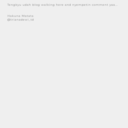
Tengkyu udah blog walking here and nyempetin comment yaa...
Hakuna Matata
@trianadewi_td