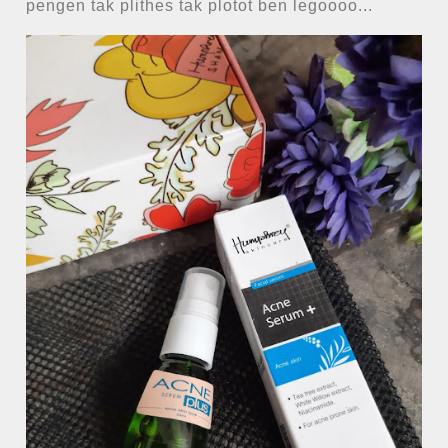
pengen tak plithes tak plotot ben legoooo...