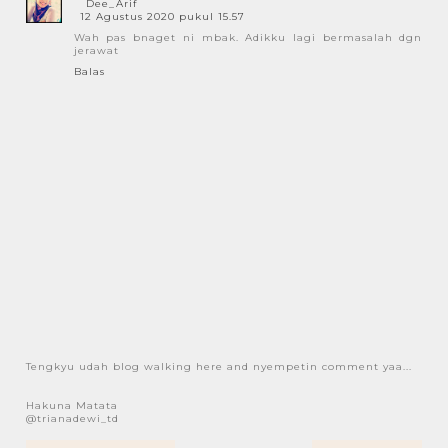
Dee_Arif
12 Agustus 2020 pukul 15.57
Wah pas bnaget ni mbak. Adikku lagi bermasalah dgn
jerawat
Balas
Tengkyu udah blog walking here and nyempetin comment yaa...
Hakuna Matata
@trianadewi_td